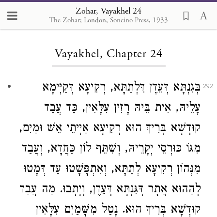
Zohar, Vayakhel 24
The Zohar; London, Soncino Press, 1933
Loading...
Vayakhel, Chapter 24
בְּגִנְתָּא דְּעֵדֶן דִּלְתַתָּא, רְקִיעָא דְּקַיְּימָא
292
עָלֵיהּ, אִית בֵּיהּ רָזִין עִלָּאִין, כַּד עֲבַד
קוּדְשָׁא בְּרִיךְ הוּא רְקִיעָא אַיְיתֵי אֵשׁ וּמַיִם,
מִגּוֹ כּוּרְסֵי יְקָרֵיהּ, וְשִׁתֵּף לוֹן כַּחֲדָא, וְעֲבַד
מִנְּהוֹן רְקִיעָא לְתַתָּא, וְאִתְפָּשָׁטוּ עַד דְּמָטוּ
לְהַהוּא אֲתָר דְּגִּנְתָּא דְּעֵדֶן, וְיָתְבוּ. מַה עֲבַד
קוּדְשָׁא בְּרִיךְ הוּא. נָטַל מִשָּׁמַיִם עִלָּאִין