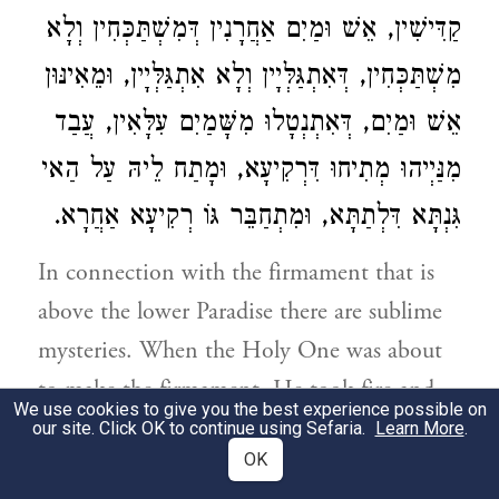
קַדִּישִׁין, אֵשׁ וּמַיִם אַחֲרָנִין דְּמִשְׁתַּכְּחִין וְלָא
מִשְׁתַּכְּחִין, דְּאִתְגַּלְּיָין וְלָא אִתְגַּלְּיָין, וּמֵאִינּוּן
אֵשׁ וּמַיִם, דְּאִתְנְטָלוּ מִשָּׁמַיִם עִלָּאִין, עֲבַד
מִנַּיְיהוּ מְתִיחוּ דִּרְקִיעָא, וּמָתַח לֵיהּ עַל הַאי
גִּנְתָּא דִּלְתַתָּא, וּמִתְחַבֵּר גּוֹ רְקִיעָא אַחֲרָא.
In connection with the firmament that is
above the lower Paradise there are sublime
mysteries. When the Holy One was about
to make the firmament, He took fire and
We use cookies to give you the best experience possible on
water out of His Throne of Glory, fused
our site. Click OK to continue using Sefaria.
Learn More
.
OK
them into one, and out of them made the