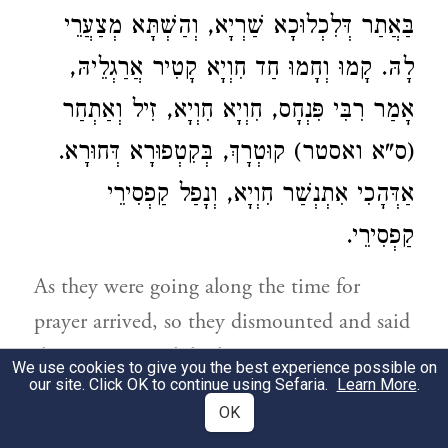
בַּאֲתַר דְּלִכְלוּכָא שַׁרְיָא, וְהַשְׁתָּא מְצַעֲרֵי
לָהּ. קָמוּ וְחָמוּ חַד חִוְיָא קָטִיר אֲרַגְלֵיהּ,
אָמַר רִבִּי פִּנְחָס, חִוְיָא חִוְיָא, זִיל וְאַתְחַר
(ס"א ואסטר) קוּטְרָךְ, בְּקִטְפוּרָא דְּחוּרָא.
אַדְּהָכִי אִתְנְשַׁר חִוְיָא, וְנָפַל קַפְסִירֵי
קַפְסִירֵי.
As they were going along the time for
prayer arrived, so they dismounted and said
their prayers. While they were praying a
We use cookies to give you the best experience possible on
our site. Click OK to continue using Sefaria.
Learn More
.
serpent wound itself round the legs of the
OK
ass of R. Phineas, which thereupon uttered