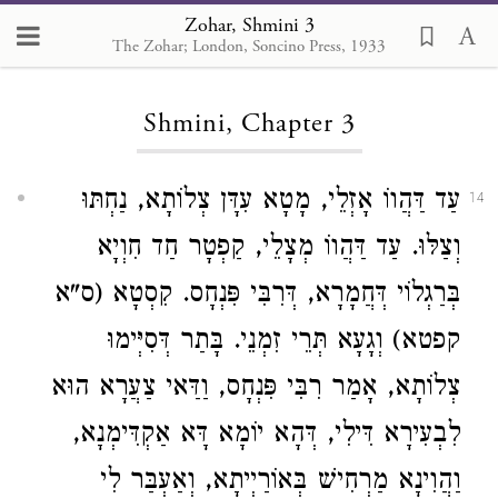
Zohar, Shmini 3
The Zohar; London, Soncino Press, 1933
Loading...
Shmini, Chapter 3
עַד דַּהֲווֹ אָזְלֵי, מָטָא עִדָּן צְלוֹתָא, נַחְתּוּ
14
וְצַלּוּ. עַד דַּהֲווֹ מְצָלֵי, קַפְטָר חַד חִוְיָא
בְּרַגְלוֹי דְּחֲמָרָא, דְּרִבִּי פִּנְחָס. קִסְטָא (ס"א
קפטא) וְגָעָא תְּרֵי זִמְנֵי. בָּתַר דְּסִיְּימוּ
צְלוֹתָא, אָמַר רִבִּי פִּנְחָס, וַדַּאי צַעֲרָא הוּא
לִבְעִירָא דִּילִי, דְּהָא יוֹמָא דָּא אַקְדִּימְנָא,
וַהֲוִינָא מַרְחִישׁ בְּאוֹרַיְיתָא, וְאַעְבַּר לִי