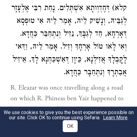
קלא) דְּחֶדְוְותָא אִשְׁתְּלִים. נָחַת רִבִּי אֶלְעָזָר
לְגַבֵּיהּ, וְנָשִׁיק לֵיהּ, אָמַר לֵיהּ אִי טוּפְסָא
דְּאָרְחָא, חַד לְגַבָּךְ, נֵזִיל וְנִתְחַבֵּר כַּחֲדָא.
וְאִי לָאו טוֹל אָרְחָךְ וְזִיל. אָמַר לֵיהּ, וַדַּאי
לָקֳבְלָךְ אֲזִילְנָא, כֵּיוָן דְּאַשְׁכַּחְנָא לָךְ, אֵיזִיל
אֲבַתְרָךְ וְנִתְחַבָּר כַּחֲדָא.
R. Eleazar was once travelling along a road
on which R. Phineas ben Yair happened to
be coming towards him. The ass on which
We use cookies to give you the best experience possible on
our site. Click OK to continue using Sefaria.
Learn More
.
R. Phineas was riding whinnied, and he
OK
said: ‘Verily, from the note of gladness in