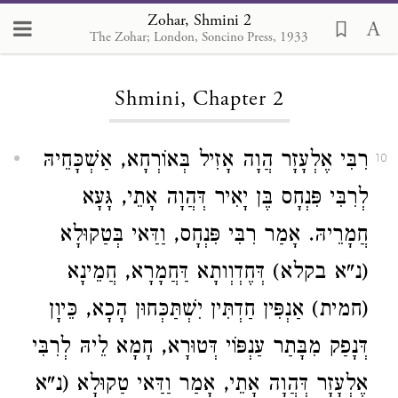
Zohar, Shmini 2
The Zohar; London, Soncino Press, 1933
Loading...
Shmini, Chapter 2
רִבִּי אֶלְעָזָר הֲוָה אָזִיל בְּאוֹרְחָא, אַשְׁכָּחֵיהּ
10
לְרִבִּי פִּנְחָס בֶּן יָאִיר דְּהֲוָה אָתֵי, גָּעָא
חֲמָרֵיהּ. אָמַר רִבִּי פִּנְחָס, וַדַּאי בְּטַקוּלָא
(נ"א בקלא) דְּחֶדְוְותָא דַּחֲמָרָא, חֲמֵינָא
(חמית) אַנְפִּין חַדְתִּין יִשְׁתַּכְּחוּן הָכָא, כֵּיוָן
דְּנָפַק מִבָּתַר עַנְפּוֹי דְּטוּרָא, חָמָא לֵיהּ לְרִבִּי
אֶלְעָזָר דְּהֲוָה אָתֵי, אָמַר וַדַּאי טַקוּלָא (נ"א