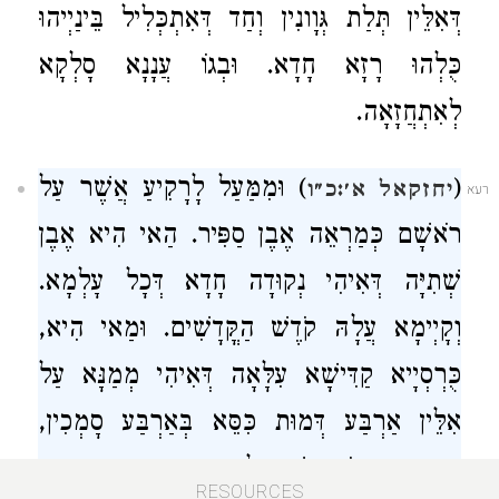
דְּאִלֵּין תְּלַת גְּוָונִין וְחַד דְּאִתְכְּלִיל בֵּינַיְיהוּ
כֻּלְהוּ רָזָא חָדָא. וּבְגוֹ עֲנָנָא סָלְקָא
לְאִתְחֲזָאָה.
(
) וּמִמַּעַל לָרָקִיעַ אֲשֶׁר עַל
יחזקאל א׳:כ״ו
רעא
רֹאשָׁם כְּמַרְאֵה אֶבֶן סַפִּיר. הַאי הִיא אֶבֶן
שְׁתִיָּה דְּאִיהִי נְקוּדָה חָדָא דְּכָל עָלְמָא.
וְקָיְימָא עֲלָהּ קֹדֶשׁ הַקֳּדָשִׁים. וּמַאי הִיא,
כֻּרְסְיָיא קַדִּישָׁא עִלָּאָה דְּאִיהִי מְמַנָּא עַל
אִלֵּין אַרְבַּע דְּמוּת כִּסֵּא בְּאַרְבַּע סָמְכִין,
וְדָא הוּא תּוֹרָה שֶׁבְּעַל פֶּה.
RESOURCES