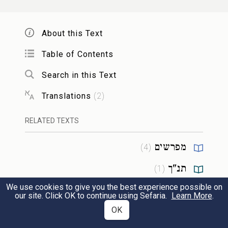
וְעַל דְּמוּת הַכִּסֵּא דְּמוּת כְּמַרְאֶה אָדָם עָלָיו
רעב
About this Text
מִלְּמַעְלָה. דָּא הוּא תּוֹרָה שֶׁבִּכְתָב. מִכָּאן
Table of Contents
דְּתוֹרָה שֶׁבִּכְתָב יְשַׁוּוּן
יָתָהּ עַל תּוֹרָה
Search in this Text
שֶׁבְּעַל פֶּה. בְּגִין דְּהַאי כֻּרְסְיָיא לְדָא,
Translations
(
2
)
כְּמַרְאֵה אָדָם דְּאִיהוּ דִּיוּקְנָא דְּיַעֲקֹב דְּאִיהוּ
RELATED TEXTS
יָתִיב עֲלָהּ.
מפרשים
)
4
(
נח, ל״ה
תנ"ך
)
1
(
We use cookies to give you the best experience possible on
our site. Click OK to continue using Sefaria.
Learn More
.
RESOURCES
רַבִּי יְהוּדָה קָם לֵילְיָא חַד לְמִלְעֵי בְּאוֹרַיְיתָא
רעג
OK
Sheets
(
2
)
בְּפַלְגוּ לֵילְיָא בְּבֵי אוּשְׁפִּיזָא בְּמָתָא מַחְסֵיָא.