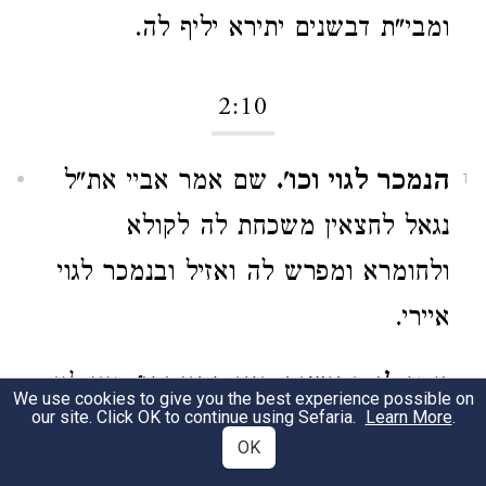
ומבי"ת דבשנים יתירא יליף לה.
2:10
הנמכר לגוי וכו'.
שם אמר אביי את"ל
1
נגאל לחצאין משכחת לה לקולא
ולחומרא ומפרש לה ואזיל ובנמכר לגוי
איירי.
ונתן לו חמישים חצי דמיו וכו'.
ואי לא
2
We use cookies to give you the best experience possible on
our site. Click OK to continue using Sefaria.
Learn More
.
הוה נגאל לחצאין היו המעות פקדון אצלו
OK
והיה צריך ליתן לו עוד מאה וחמשים