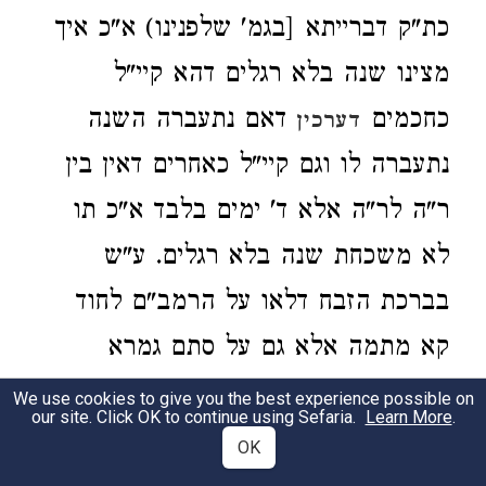
כת"ק דברייתא [בגמ' שלפנינו) א"כ איך
מצינו שנה בלא רגלים דהא קיי"ל
כחכמים
דאם נתעברה השנה
דערכין
נתעברה לו וגם קיי"ל כאחרים דאין בין
ר"ה לר"ה אלא ד' ימים בלבד א"כ תו
לא משכחת שנה בלא רגלים. ע"ש
בברכת הזבח דלאו על הרמב"ם לחוד
קא מתמה אלא גם על סתם גמרא
דקמבעי' בכור אימת מונין לו שנה ופליגי
We use cookies to give you the best experience possible on
our site. Click OK to continue using Sefaria.
Learn More
.
בי' אביי ור"א בר' יעקב הא לדידן לא
OK