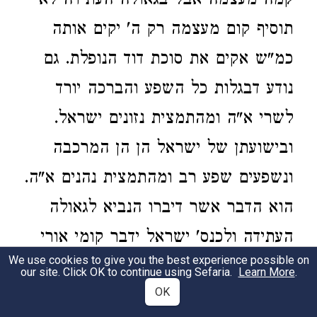
קמה מעצמה אבל בגאולה העתידה לא
תוסיף קום מעצמה רק ה' יקים אותה
כמ"ש אקים את סוכת דוד הנופלת. גם
נודע דבגלות כל השפע והברכה יורד
לשרי א"ה ומהתמצית נזונים ישראל.
ובישועתן של ישראל הן הן המרכבה
ונשפעים שפע רב ומהתמצית נהנים א"ה.
הוא הדבר אשר דיברו הנביא לגאולה
העתידה ולכנס' ישראל ידבר קומי אורי
We use cookies to give you the best experience possible on
וא"ת הכתיב נפלה לא תוסיף קום לז"א
our site. Click OK to continue using Sefaria.
Learn More
.
OK
כי בא אורך אור ה' ואינו כשאר קימות