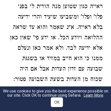
ראייה כגון שטוען מנה הודית לי בפני
פלו' ופלו' ומשביעו שיעיד והרי ידיעה
בלא ראייה. א"נ שאמר והוא עד שראה
ההלואה ויודע הכל. או ידע פי' שאין כאן
אלא ידיעה לבד. ולא אמר כאן ונעלם
ממנו כי הוא חייב במזיד או בשגגת
שבועה עם זדון העדות אבל אם היה
שכוח מן העדות בשעת השבועה פטור:
והוא עד או ראה או ידע, “and he is a witness,
We use cookies to give you the best experience possible on
our site. Click OK to continue using Sefaria.
Learn More
.
either having seen or having definitive
OK
knowledge.” The Torah does not speak of