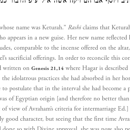
תיב ויוסף אברהם ויקח אשה א"ל ע"פ הדבור כמ"
ושמה קט, “whose name was Keturah.”
Rashi
claims that Keturah
ho appears in a new guise. Her new name reflected
udes, comparable to the incense offered on the altar
el’s sacrificial offerings. In order to reconcile this
 written on
where Hagar is described as ך ותתע
Genesis 21,14
o the idolatrous practices she had absorbed in her ho
to postulate that in the interval she had become a 
as of Egyptian origin [and therefore no better tha
 of view of Avraham’s criteria for intermarriage Ed.]
tly good character, but seeing that the first time Av
 done so with Divine approval, she was now also pe