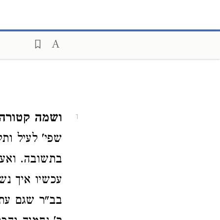
ושמה קטור.
1
שפי' לעיל ות
בתשובה. ואע
עכשיו איך נש
בב"ר שגם עתה