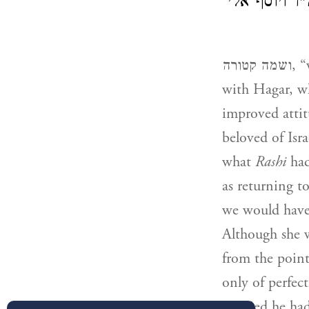
ד ויוסף אלי
ורה
with Hagar, w
improved attit
beloved of Isra
what
Rashi
had
as returning t
we would have 
Although she w
from the point
only of perfec
married he had