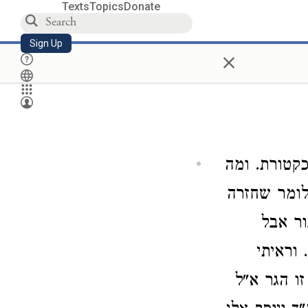
Texts
Topics
Donate
Sign Up
×
כקטורת. ומה
לומר שחזרה
ר אבל
וראיתי
ו הגר א"ל