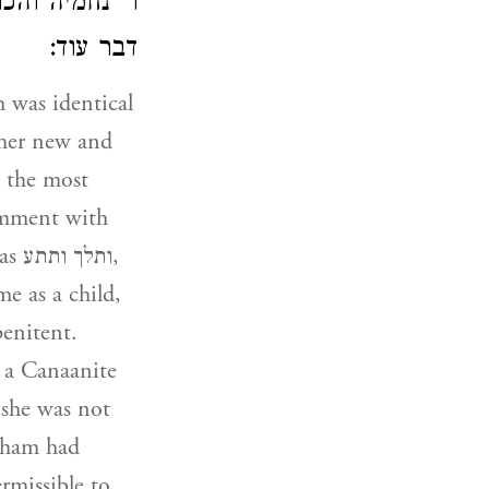
ר' נחמיה והכ
דבר עוד:
 was identical
 her new and
, the most
 comment with
ותל,
me as a child,
penitent.
n a Canaanite
 she was not
raham had
rmissible to