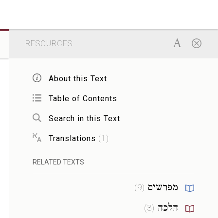
RESOURCES
About this Text
Table of Contents
Search in this Text
Translations
(
1
)
RELATED TEXTS
מפרשים
)
9
(
הלכה
)
3
(