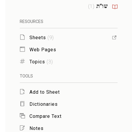
שו"ת
)
1
(
RESOURCES
Sheets
(
9
)
Web Pages
Topics
(
3
)
TOOLS
Add to Sheet
Dictionaries
Compare Text
Notes