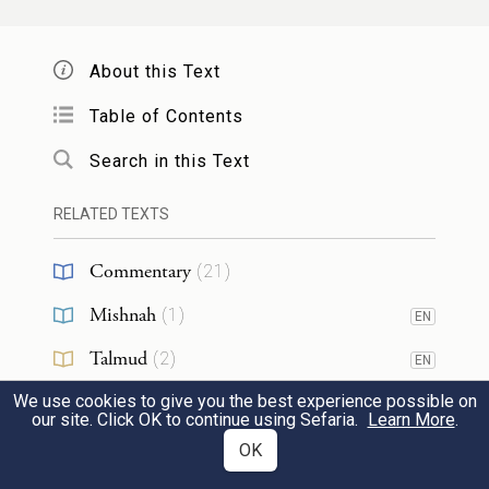
בקולמוס פטור, והאוחז בידו וכותב חייב.
16
About this Text
שוגג אוחז בקולמוס, ומזיד אוחז בידו
Table of Contents
וכותב, חייב.
מזיד אוחז בקולמוס,
ושוגג
Search in this Text
אוחז בידו וכותב,
פטו'.
RELATED TEXTS
קטן אוחז בקולמוס,
וגדול אוחז בידו
Commentary
(
21
)
וכותב חייב. גדול אוחז בקולמוס, וקטן
Mishnah
(
1
)
EN
אוחז בידו
וכות', פטור.
מודה
רבן
Talmud
(
2
)
EN
גמליאל לחכמים שאם כתב אות אחת
17
We use cookies to give you the best experience possible on
RESOURCES
our site. Click OK to continue using Sefaria.
Learn More
.
בשבת זו ואות אחת בשבת אחרת,
אות
OK
אחת בשבת ואות אחת
ביום טוב, אות
Web Pages