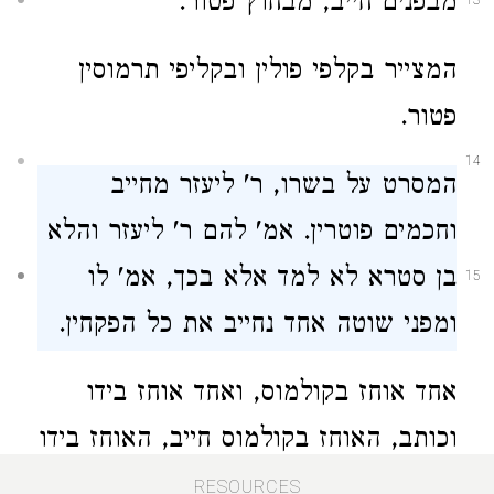
מבפנים חייב,
מבחוץ פטור.
13
המצייר
בקלפי
פולין ובקליפי
תרמוסין
פטור.
14
המסרט על בשרו,
ר'
ליעזר מחייב
וחכמים פוטרין.
אמ'
להם
ר'
ליעזר והלא
בן
סטרא לא למד אלא בכך,
אמ' לו
15
ומפני שוטה אחד
נחייב את כל
הפקחין.
אחד
אוחז בקולמוס, ואחד אוחז בידו
וכותב, האוחז בקולמוס חייב,
האוחז בידו
וכותב
פטור.
נתכוון לסייעו, האוחז
RESOURCES