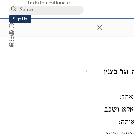
Texts
Topics
Donate
Sign Up
×
וגו'
בענין
אחד:
אלא ושכב
ותה: