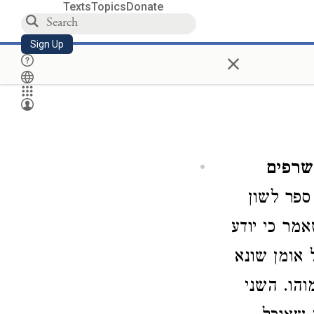
Texts
Topics
Donate
Sign Up
×
שרפים
פר לשון
מר כי יודע
 אומן שונא
הו. השני