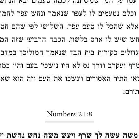
עמו על המן שמשתנה לכמה טעמים יבא הנחש
וכלם נטעמים לו לעפר שנאמר ונחש עפר לחמו 
 אלא שהכל לו טעם עפר. השלישי לפי שהם חטא
ש שיש לו ארס בלשון. הסבה הרביעי שזה המד
גדולים כקורות בית הבד שנאמר המוליכך במדבר
רף ועקרב ודרך נס לא היו נושכי' בעם והיו כמו
ו התיר האסורים וינשכו את העם וזה הוא שאמ
ירם:
Numbers 21:8
ל משה עשה לך שרף ויעש משה נחש נחשת
י