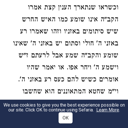
וכשראו שנתארך הענין קצת אמרו
הקב"ה אינו שומע כמו האיש החרש
שיש סיתומים באזניו וזהו שאמרו רע
באזני ה' חולי וסתום יש באזני ה' שאינו
שומע והקב"ה שמע אבל לרעתם ז"ש
וישמע ה' ויחר אפו. או יאמר שהיו
אומרים כשיש להם כעס רע באזני ה'.
וי"מ שחטא המתאוננים הוא שחשבו
שהעולם קדמון וזה לפי שראו הרים
We use cookies to give you the best experience possible on
our site. Click OK to continue using Sefaria.
Learn More
.
גדולים בשמים והרואה אותם יחשוב
OK