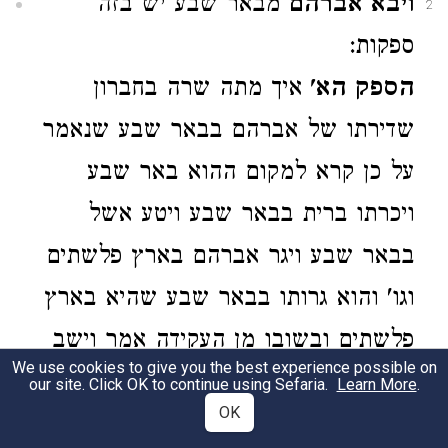
ויבא אברהם
מבאר שבע יש בזה
2
ספקות:
הספק הא'
איך מתה שרה בחברון
שדירתו של אברהם בבאר שבע שנאמר
על כן קרא למקום ההוא באר שבע
ויכרתו ברית בבאר שבע ויטע אשל
בבאר שבע ויגר אברהם בארץ פלשתים
וגו' והוא גרותו בבאר שבע שהיא בארץ
פלשתים ובשובו מן העקידה אמר וישב
We use cookies to give you the best experience possible on
אברהם אל נעריו ויקומו וילכו יחדיו אל
our site. Click OK to continue using Sefaria.
Learn More
.
OK
באר שבע וישב אברהם בבאר שבע כי