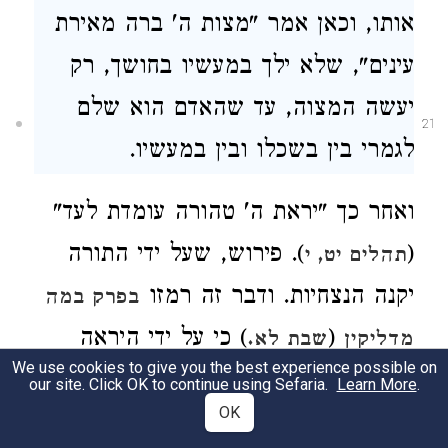
אותו, וכאן אמר "מצות ה' ברה מאירת
עינים", שלא ילך במעשיו בחושך, רק
יעשה המצוה
, עד שהאדם הוא שלם
21
לגמרי בין בשכלו ובין במעשיו
.
ואחר כך "יראת ה' טהורה עומדת לעד"
(
). פירוש, שעל ידי התורה
תהלים יט, י
יקנה הנצחיות. ודבר זה רמזו
בפרק במה
(
) כי על ידי היראה
מדליקין
שבת לא.
We use cookies to give you the best experience possible on
יקנה הקיום הנצחי
, על פסוק "יראת ה'
our site. Click OK to continue using Sefaria.
Learn More
.
OK
היא אוצרו*" (
), ויתבאר זה
ישעיה לג, ו