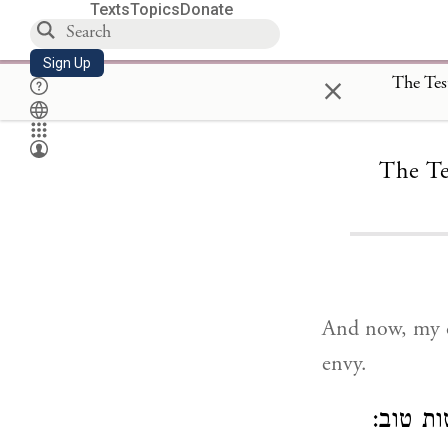
Texts
Topics
Donate
Sign Up
×
The Te
And now, my ch
envy.
ות טוב