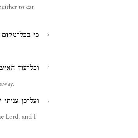
either to eat
כי בכל־מקום:
3
וכל־עוד האי:
4
 away.
ועל־כן ענית:
5
he Lord, and I