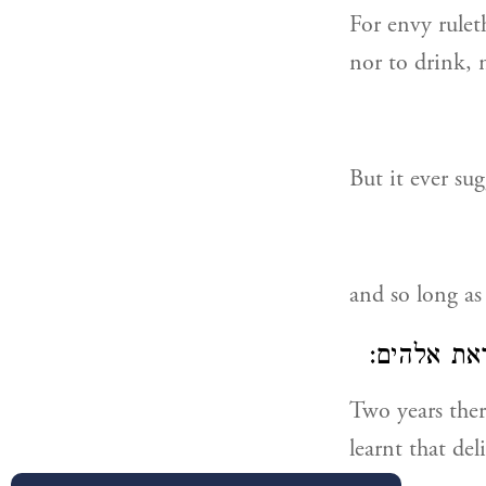
For envy rulet
nor to drink, 
But it ever su
and so long as 
יראת אלהים
Two years there
learnt that de