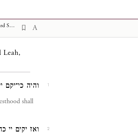
The Testaments of the Twelve Patriarchs, The Testament of Levi the Third Son of Jacob and Leah 18
d Leah,
והיה כי־יקם:
1
esthood shall
ואז יקים יי 
2