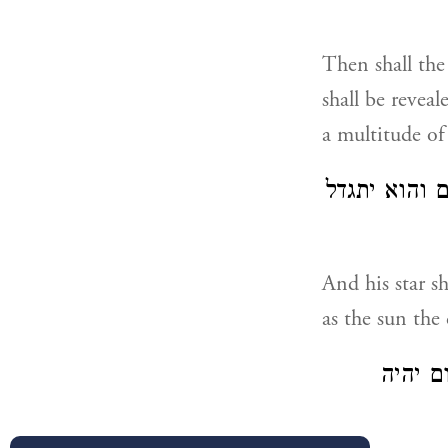
Then shall the
shall be revea
a multitude of
 והוא יתגדל
And his star s
as the sun the
 יהיה