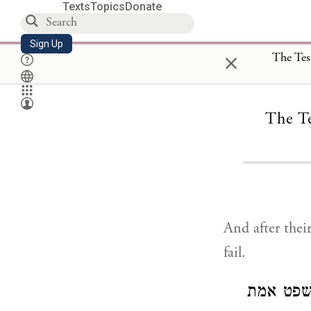
Texts
Topics
Donate
Sign Up
×
The Te
And after thei
fail.
משפט אמת