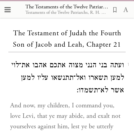
The Testaments of the Twelve Patriarchs, The Testament of Judah the Fourth Son of Jacob and Leah 21
Testaments of the Twelve Patriarchs, R. H. Charles,1908
Loading...
The Testament of Judah the Fourth
Son of Jacob and Leah, Chapter 21
ועתה בני הנני מצוה אתכם אהבו את־לוי
1
למען תשארו ואל־תתנשאו עליו למען
אשר לא־תשמדו:
And now, my children, I command you,
love Levi, that ye may abide, and exalt not
yourselves against him, lest ye be utterly