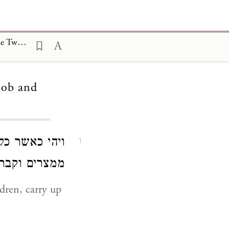
The Testaments of the Twelve Patriarchs, The Testament of Benjamin the Twelfth Son of Jacob and Rachel 12
cob and
ויהי כאשר כל
1
ממצרים וקבר:
dren, carry up