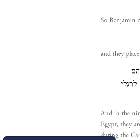
So Benjamin di
and they place
הם
לרגלי
And in the nine
Egypt, they an
during the Can