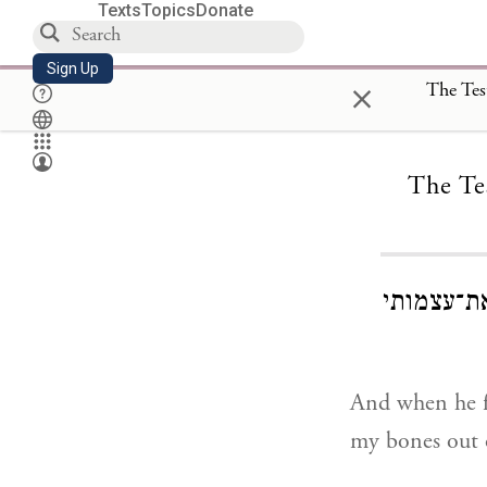
Texts
Topics
Donate
Sign Up
×
The Te
ת־עצמותי
And when he f
my bones out 