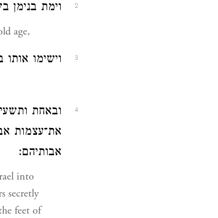
וימת בנימן :
2
old age,
וישימו אותו :
3
ובאחת ותשעים
4
את־עצמות אבו
אבותיהם:
rael into
s secretly
he feet of