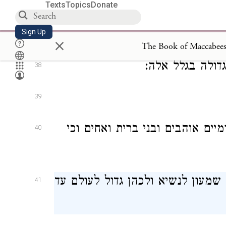
Texts
Topics
Donate
ן הארץ והעיר ויגבה את חומות
37
Sign Up
×
The Book of Maccabees 
דולה בגלל אלה:
38
39
ים אוהבים ובני ברית ואחים וכי
40
 שמעון לנשיא ולכהן גדול לעולם עד
41