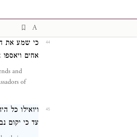
וגם המלך די.
ing to those
great honour.
כי שמע את הב
44
אחים ויאספו.
iends and
ssadors of
ויואילו כל ה,
45
עד כי יקום .