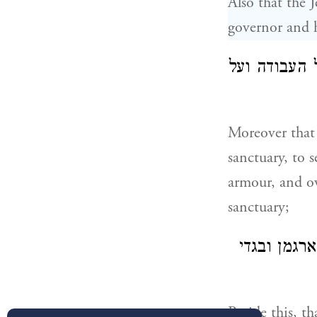
Also that the 
governor and hi
 העבודה ועל
Moreover that 
sanctuary, to 
armour, and ove
sanctuary;
רגמן ובגדי
Beside this, t