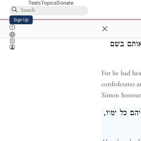
 לו לאוהב
Texts
Topics
Donate
King Demetrius
Sign Up
×
things, And m
אותם בשם
For he had hea
confederates a
Simon honour
יהם כל ימיו