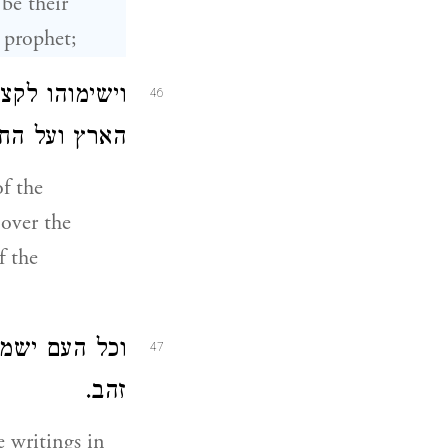
be their
l prophet;
וישימוהו לקצ
46
הארץ ועל הח.
f the
 over the
f the
וכל העם ישמע
47
זהב.
e writings in