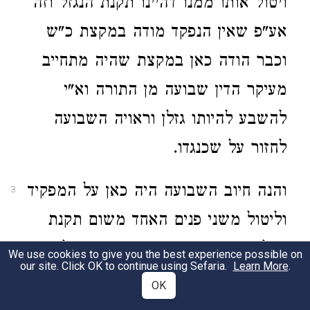
ויטול אותו ממנו דהיינו תקנת הנגזל וזה
אע"פ שאין הנפקד מודה במקצת כ"ש
וכבר הודה כאן במקצת שהיה מתחייב
מעיקר הדין שבועה מן התורה וא"י
להשבע להיותו גזלן וראויה השבועה
לחזור על שכנגדו.
והנה חיוב השבועה היה כאן על המפקיד
3
וליטול משני פנים האחד משום תקנת
נגזל והשני משום שכנגדו חשוד על
We use cookies to give you the best experience possible on
our site. Click OK to continue using Sefaria.
Learn More
.
השבועה וזה דוקא אם יש עליו עדים
OK
ששלח יד בפקדון ונשתמש בו שאם אין