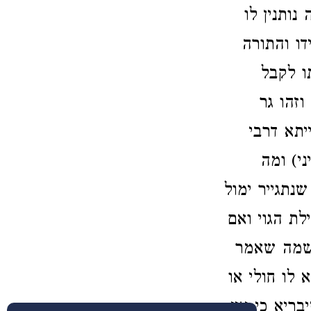
ותנין לו
ו והתורה
תו לקבל
וזהו גר
תא דרבי
י) ומה
נתגייר ימול
ת הגוי ואם
 שמה שאמר
 לו חולי או
ריא כי אין