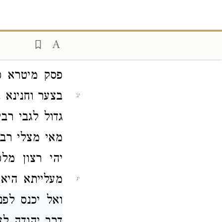
ליה רב נחמן 
איכסיף וחלש
יא
אתא מיטרא אמ
פסק מיטרא כ
בצער וחנינא
יב
גדול לגבי
רבי
מאי מצלי
רבי
יהי רצון מל
מעלייתא היא
יג
ואל יכנס לפנ