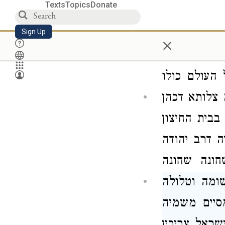
Texts
Topics
Donate
א אתי מיטרא
זיל באורחא
Sign Up
×
וחנינא בצער
העולם כולו
 צלותא דכהן
בית החיצון
יה
דרב יהודה
חונה שחונה
ומה וטלולה
יים משמיה