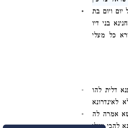
שראל
צריכין
יום ויום בת
נינא בני דיו
רא כל מעלי
א דלית להו
 לאינדרונא
שא אמרה לה
 להכי עיילי