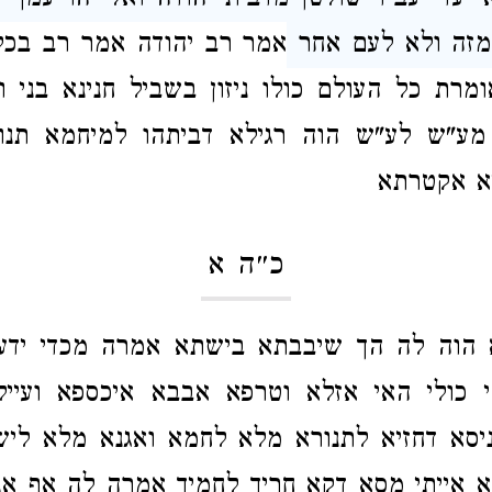
יעדי עביד שולטן מדבית יהודה ואל יהו עמך
י
מזה ולא לעם אחר
אמר
רב יהודה
אמר
רב
בכל 
מרת כל העולם כולו ניזון בשביל חנינא בני וח
מע"ש לע"ש הוה רגילא דביתהו למיחמא תנו
א אקטרתא
כ״ה א
 הוה לה הך שיבבתא בישתא אמרה מכדי ידענ
י כולי האי אזלא וטרפא אבבא איכספא ועיילא
ניסא דחזיא לתנורא מלא לחמא ואגנא מלא לי
א אייתי מסא דקא חריך לחמיך אמרה לה אף אנא