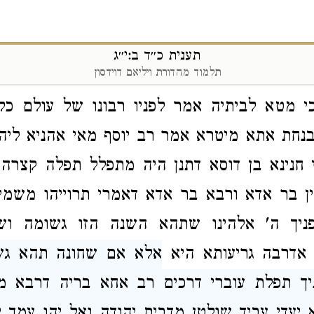
בר אושפזתי אי שריף מר פינכא אחריתי דדייס
 דעתיה ואתא מיטרא
ר' חנינא בן דוסא
הוה קא א
תענית כ״ד ב:י״ג
תלמוד מהדורת ויליאם דוידסון
ר לפניו רבונו של עולם כל העולם כולו בנחת 
י מטא לביתיה אמר לפניו רבונו של עולם כל 
 בנחת אתא מיטרא
אמר
רב יוסף
מאי אהניא ליה
 חנינא בן דוסא
דתנן היה מתפלל תפלה קצרה ב
ן
בר אדא ורבא בר אדא דאמרי תרוייהו משמ
פניך ה' אלהינו שתהא השנה הזו גשומה וש
 אדרבה גריעותא היא
אלא אם שחונה תהא גש
יך תפלת עוברי דרכים
רב אחא בריה דרבא
מס