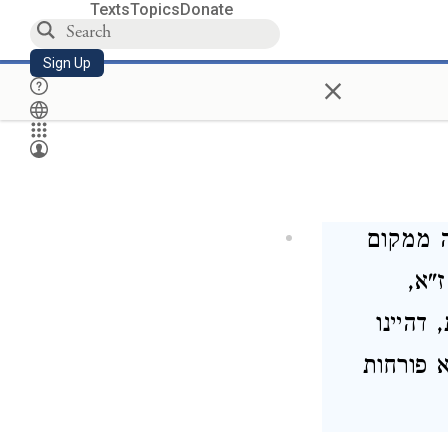
Texts
Topics
Donate
Sign Up
×
 ממקום
"א,
דהיינו
 פורחות