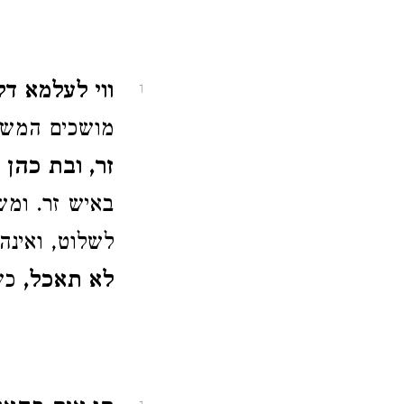
ווי לעלמא דלא
1
מושכים המשכת
זר, ובת כהן
ה
באיש זר. ומש
לשלוט, ואינה
לא תאכל,
כשא