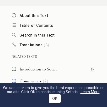
prayer. The Holy One, Blessed be He, said
to him: My beloved ones are drowning in
About this Text
the sea and you prolong your prayer to me?
Table of Contents
Moses
said before Him: Master of the
Search in this Text
Universe, but what can I do?
God
said to
him: “Speak to the
children of Israel
that
Translations
(
3
)
they go forward. And you, lift up your rod
RELATED TEXTS
and stretch out your hand”
(
Exodus 14:15–
Introduction to Sotah
).
EN
16
Commentary
(
2
)
לְפִיכָךְ, זָכָה יְהוּדָה לַעֲשׂוֹת מֶמְשָׁלָה
We use cookies to give you the best experience possible on
Tanakh
(
1
)
EN
our site. Click OK to continue using Sefaria.
Learn More
.
בְּיִשְׂרָאֵל, שֶׁנֶּאֱמַר: ״הָיְתָה יְהוּדָה לְקׇדְשׁוֹ
OK
Chasidut
(
1
)
יִשְׂרָאֵל מַמְשְׁלוֹתָיו״, מָה טַעַם ״הָיְתָה
6