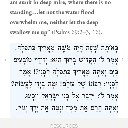
am sunk in deep mire, where there is no
standing…let not the water flood
overwhelm me, neither let the deep
swallow me up”
(Psalms 69:2–3, 16).
בְּאוֹתָהּ שָׁעָה הָיָה
מֹשֶׁה
מַאֲרִיךְ בִּתְפִלָּה,
אָמַר לוֹ הַקָּדוֹשׁ בָּרוּךְ הוּא: יְדִידַיי טוֹבְעִים
5
בַּיָּם וְאַתָּה מַאֲרִיךְ בִּתְפִלָּה לְפָנַי?! אָמַר
לְפָנָיו: רִבּוֹנוֹ שֶׁל עוֹלָם! וּמָה בְּיָדִי לַעֲשׂוֹת?
אָמַר לוֹ: ״דַּבֵּר אֶל בְּנֵי יִשְׂרָאֵל וְיִסָּעוּ.
וְאַתָּה הָרֵם אֶת מַטְּךָ וּנְטֵה אֶת יָדְךָ וְגוֹ׳״.
At that time,
Moses
was prolonging
his
RESOURCES