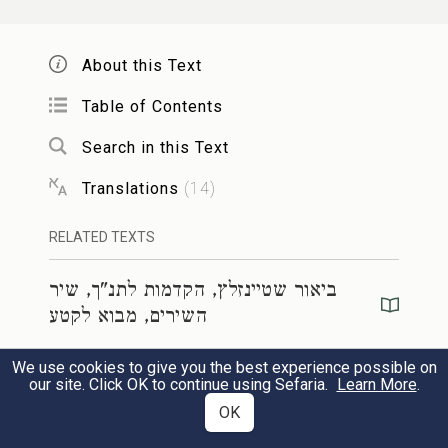
וחכך כיין הטוב הולך לדודי למישרים
About this Text
דובב שפתי ישנים
י
Table of Contents
Search in this Text
אני לדודי ועלי תשוקתו
Translations
(
14
)
יא
לכה דודי נצא השדה נלינה בכפרים
RELATED TEXTS
יב
ביאור שטיינזלץ, הקדמות לתנ"ך, שיר
נשכימה לכרמים נראה אם פרחה הגפן
השירים, מבוא לקטע
פתח הסמדר הנצו הרמונים שם אתן את
יג
We use cookies to give you the best experience possible on
ביאור שטיינזלץ, הקדמות לתנ"ך, שיר
דדי לך
our site. Click OK to continue using Sefaria.
Learn More
.
השירים, הקדמה לספר
OK