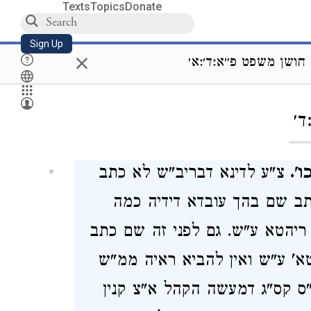
Texts
Topics
Donate
Sign Up
×
חושן משפט פ״א:ד׳:א׳
Loa
ד׳
ו'.
צ"ע לדינא דבריב"ש לא כתב
ב שם בהך עובדא דידיה כמה
ריהטא ע"ש. גם לפני זה שם כתב
טא' ע"ש ואין להביא ראיה ממ"ש
 קס"ג דמעשה הקהל א"צ קנין