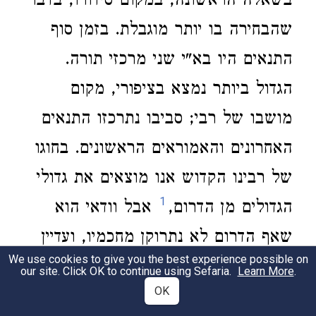
בשאלה הראשונה, במקום סידורו, בדבר
שהבחירה בו יותר מוגבלת. בזמן סוף
התנאים היו בא"י שני מרכזי תורה.
הגדול ביותר נמצא בציפורי, מקום
מושבו של רבי; סביבו נתרכזו התנאים
האחרונים והאמוראים הראשונים. בחוגו
של רבינו הקדוש אנו מוצאים את גדולי
1
הגדולים מן הדרום,
אבל וודאי הוא
שאף הדרום לא נתרוקן מחכמיו, ועדיין
We use cookies to give you the best experience possible on
היה קיים בית המדרש בדרום בזמן
our site. Click OK to continue using Sefaria.
Learn More
.
2
OK
התנאים האחרונים. ורגיל בירושלמי: