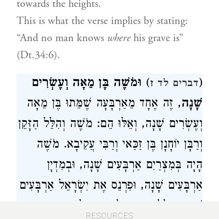
towards the heights.
This is what the verse implies by stating:
“And no man knows
where
his grave is”
(Dt.34:6).
וּמֹשֶׁה בֶּן מֵאָה וְעֶשְׂרִים
)
(
דברים לד ז
שָׁנָה
, זֶה אֶחָד מֵאַרְבָּעָה שֶׁמֵּתוּ בֶּן מֵאָה
וְעֶשְׂרִים שָׁנָה, וְאֵלּוּ הֵם: מֹשֶׁה וְהִלֵּל הַזָּקֵן
וְרַבָּן יוֹחָנָן בֶּן זַכַּאי וְרַבִּי עֲקִיבָא. מֹשֶׁה
הָיָה בְּמִצְרַיִם אַרְבָּעִים שָׁנָה, וּבְמִדְיָן
אַרְבָּעִים שָׁנָה, וּפִרְנֵס אֶת יִשְׂרָאֵל אַרְבָּעִים
שָׁנָה. הִלֵּל הַזָּקֵן עָלָה מִבָּבֶל בֶּן אַרְבָּעִים
RESOURCES