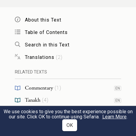
שָׁנָה, וְשִׁמֵּשׁ חֲכָמִים אַרְבָּעִים שָׁנָה, וּפִרְנֵס
אֶת יִשְׂרָאֵל אַרְבָּעִים שָׁנָה. רַבָּן יוֹחָנָן בֶּן
About this Text
זַכַּאי עָסַק בִּפְרַגְמַטְיָא אַרְבָּעִים שָׁנָה,
Table of Contents
וְשִׁמֵּשׁ חֲכָמִים אַרְבָּעִים שָׁנָה, וּפִרְנֵס אֶת
Search in this Text
יִשְׂרָאֵל אַרְבָּעִים שָׁנָה. רַבִּי עֲקִיבָא לָמַד
Translations
(
2
)
תּוֹרָה בֶּן אַרְבָּעִים שָׁנָה, וְשִׁמֵּשׁ אֶת
RELATED TEXTS
הַחֲכָמִים אַרְבָּעִים שָׁנָה, וּפִרְנֵס אֶת יִשְׂרָאֵל
Commentary
(
1
)
EN
אַרְבָּעִים שָׁנָה. שֵׁשׁ זוּגוֹת שֶׁשְּׁנוֹתֵיהֶם
33
Tanakh
(
4
)
EN
שָׁווֹת: רִבְקָה וּקְהָת, לֵוִי וְעַמְרָם, יוֹסֵף
We use cookies to give you the best experience possible on
Reference
(
1
)
EN
our site. Click OK to continue using Sefaria.
Learn More
.
וִיהוֹשֻׁעַ, שְׁמוּאֵל וּשְׁלֹמֹה, מֹשֶׁה וְהִלֵּל
OK
RESOURCES
הַזָּקֵן, וְרַבָּן יוֹחָנָן בֶּן זַכַּאי וְרַבִּי עֲקִיבָא.