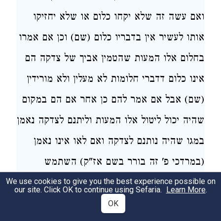
ואם עשה זה שלא יקחו כלום או שלא יחזיקו
אותו לעשיר אין בדבריו כלום (שם) וכן
אם אמרו
בחלום
אלו המעות שהטמין אביך של צדקה הם
אינו כלום דדברי חלומות לא מעלין ולא מורידין
(שם) אבל אם אמר להם כן אחר אם הם במקום
שהיה יכול ליטול אלו המעות וליתנם לצדקה נאמן
במגו שהיה נותנם לצדקה ואם לאו אינו נאמן
(במרדכי פ' זה בורר בשם אז"ק)
השתמש
We use cookies to give you the best experience possible on
בתיבה מעות הקדש וחולין זה אחר זה ומצא
our site. Click OK to continue using Sefaria.
Learn More
.
אחר כך מעות אזלינן בתר בתרא (הגהות מרדכי
OK