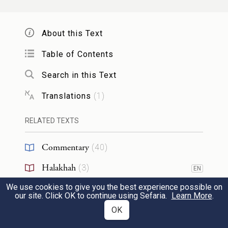
in synagogue on the earth, until the
afternoon prayer. (and now we are
About this Text
accustomed to sit on stools immediately
Table of Contents
after we leave the synagoge in the morning,
Search in this Text
and continue with the kinnot until just
before midday) And we do not light lamps
Translations
(
1
)
at night, but with the light of one lamp we
RELATED TEXTS
say kinnot and Eicha.
Commentary
(
40
)
אין אומרים
תחנון
(ולא סליחות) (הגהות
Halakhah
(
3
)
EN
בת"ב ואין נופלין על פניהם
משום
אשירי)
We use cookies to give you the best experience possible on
Responsa
(
1
)
our site. Click OK to continue using Sefaria.
Learn More
.
דמקרי מועד:
הגה
וקורין
בתורה כי תוליד בנים
4
OK
RESOURCES
ומפטירין
אסף אסיפם וכל הקדישים