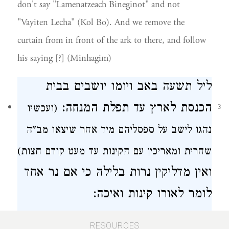
don't say "Lamenatzeach Bineginot" and not
"Vayiten Lecha" (Kol Bo). And we remove the
curtain from in front of the ark to there, and follow
his saying [?] (Minhagim)
ליל תשעה באב ויומו
יושבים בבית
הכנסת
לארץ עד תפלת המנחה:
(ועכשיו
3
נהגו לישב על ספסליהם
מיד
אחר
שיצאו מב"ה
שחרית
ומאריכין עם הקינות עד מעט קודם חצות)
ואין מדליקין נרות בלילה כי אם
נר
אחד
לומר לאורו קינות ואיכה:
The night of Tisha b'Av and its day, we sit
RESOURCES