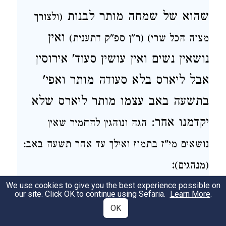
שהוא של שמחה מותר לבנות
(ולצורך
ואין
מצוה הכל שרי) (ר"ן ספ"ק דתענית)
נושאין
נשים
ואין עושין סעוד' אירוסין
אבל ליארס בלא סעודה מותר ואפי'
בתשעה באב עצמו מותר
ליארס
שלא
יקדמנו אחר:
הגה
ונוהגין להחמיר
שאין
נושאים מי"ז בתמוז ואילך עד אחר תשעה באב:
:
(מנהגים)
We use cookies to give you the best experience possible on
From Rosh Chodesh until the Fast we
our site. Click OK to continue using Sefaria.
Learn More
.
minimize business transactions and
OK