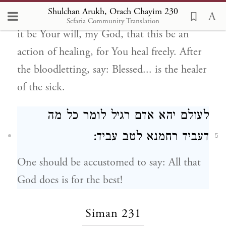
Shulchan Arukh, Orach Chayim 230
One who goes to let blood should say: May
Sefaria Community Translation
it be Your will, my God, that this be an
action of healing, for You heal freely. After
the bloodletting, say: Blessed... is the healer
of the sick.
לעולם יהא אדם רגיל לומר כל מה
דעביד רחמנא לטב עביד:
5
One should be accustomed to say: All that
God does is for the best!
Siman 231