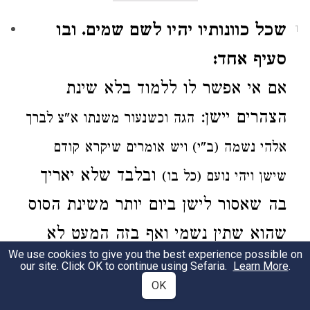
שכל כוונותיו יהיו לשם שמים. ובו
1
סעיף אחד:
אם אי אפשר לו ללמוד בלא שינת
הצהרים יישן:
הגה
וכשנעור משנתו א"צ לברך
אלהי נשמה (ב"י) ויש אומרים שיקרא קודם
ובלבד שלא יאריך
שישן
ויהי נועם (כל בו)
בה שאסור לישן ביום
יותר משינת הסוס
שהוא שתין נשמי
ואף בזה המעט לא
We use cookies to give you the best experience possible on
תהא כוונתו להנאת גופו אלא להחזיק
our site. Click OK to continue using Sefaria.
Learn More
.
OK
גופו לעבודת הש"י וכן בכל מה שיהנה