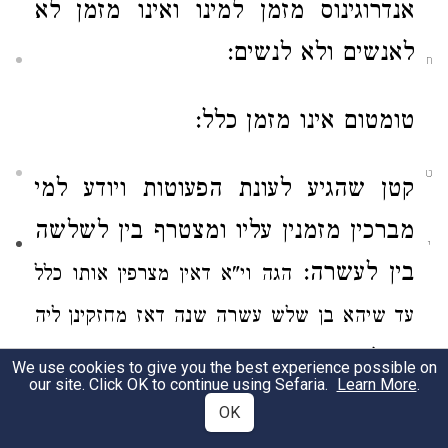
אנדרוגינוס
מזמן למינו ואינו מזמן
לא
לאנשים ולא לנשים:
ח
טומטום
אינו מזמן כלל:
ט
קטן
שהגיע לעונת
הפעוטות ויודע למי
מברכין מזמנין עליו
ומצטרף
בין לשלשה
י
בין לעשרה:
הגה וי"א דאין מצרפין אותו כלל
עד שיהא בן שלש עשרה שנה
דאז
מחזקינן ליה
כגדול שהביא
שתי שערות (הרא"ש ומרדכי פרק
We use cookies to give you the best experience possible on
our site. Click OK to continue using Sefaria.
Learn More
.
שלשה שאכלו וטור) וכן נוהגין ואין לשנות.
וחרש
OK
ושוטה אם מכוונים ומבינים מצטרפין לזימון אע"פ