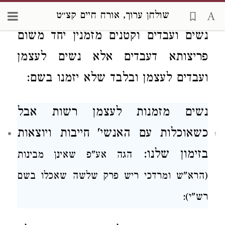
ו
אבל מזמנין
לעצמן ולא תהא חבורה של
שולחן ערוך, אורח חיים קצ״ט
נשים ועבדים וקטנים מזמנין יחד
משום
פריצותא דעבדים אלא נשים לעצמן
ועבדים לעצמן
ובלבד שלא יזמנו
בשם:
נשים מזמנות לעצמן
רשות אבל
כשאוכלות עם האנשי'
חייבות
ויוצאות
ז
בזימון שלנו:
הגה
אע"פ שאינן מבינות
(הרא"ש ומרדכי ריש פרק שלשה שאכלו בשם
רש"י):