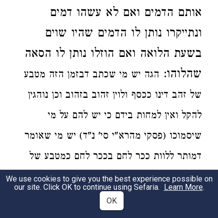
אותם הדמים ואם לא עשהו דמים
ונתייקרו נותן לו הדמים שהיו שוים
בשעת הלואה
ואם הוזלו נותן לו הסאה
שהלוהו:
הגה
יש מי שכתב
דבזמן הזה
מטבע
של זהב דינו ככסף ולוין זהוב בזהוב וכן נוהגין
להקל ואין למחות בידם כי יש להם על מי
שיסמוכו (פסקי מהרא"י סי' נ"ד)
יש מי שאומר
דמותר ללוות ככר לחם בככר לחם כמטבע של
כסף דמאחר דדבר מועט הוא לא קפדי בני אדם
We use cookies to give you the best experience possible on
our site. Click OK to continue using Sefaria.
Learn More
.
להדדי בזה (הטור והרבה פוסקי' ועב"י) וכן נוהגין
OK