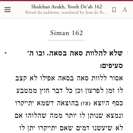
Shulchan Arukh, Yoreh De'ah 162
Rituel du judaïsme, translated by Jean de Pavly with the assistance of M. A. Neviasky. 1898 [fr]
Loading...
Siman 162
שלא להלוות סאה בסאה. ובו ה'
1
סעיפים:
אסור ללוות
סאה
בסאה
אפילו
לא קצב
לו זמן לפרעון
וכן כל דבר
חוץ
ממטבע
כסף
היוצא
בהוצאה דשמא יתייקרו
(אז)
ונמצא שנותן לו יותר ממה שהלוהו
אם
לא
שיעשנו דמים שאם יתייקרו יתן לו