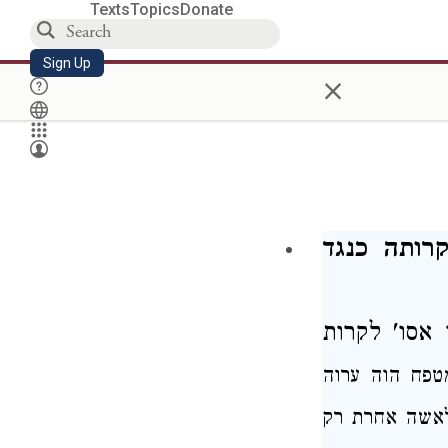
Texts
Topics
Donate
Sign Up
×
רותה כנגד
אסו' לקרות
טפח הוה ערוה
לאשה
אחרת רק