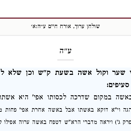
שולחן ערוך, אורח חיים ע״ה:א׳
Loading...
ע״ה
י שער וקול אשה בשעת ק"ש וכן שלא לק
סעיפים:
אשה
במקום שדרכה
לכסותו אפי' היא
אשתו
גה
וי"א דוקא באשתו
אבל
באשה אחרת אפי'
פחות
מ
פרק ג') ויראה
מדברי הרא"ש דטפח באשה ערוה אפילו 