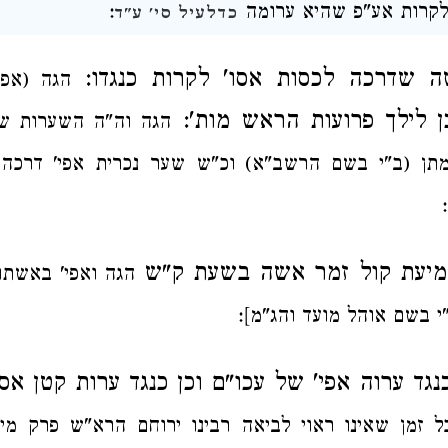
לקרות אע"פ שהיא ערומה
:
כדלעיל סי' ע"ד
ה
שדרכה לכסות אסו' לקרות כנגדו:
הגה (אפי
 לילך פרועות
הראש מות':
הגה וה"ה השערות ש
מתן (ב"י בשם הרשב"א)
וכ"ש
שער נכרית אפי' דרכה 
מיעת קול
זמר
אשה בשעת ק"ש
הגה ואפי' באשתו
"י בשם אוהל מועד והג"מ]:
נגד ערוה אפי'
של עכו"ם וכן כנגד
ערות קטן אס
ל זמן שאינו ראוי
לביאה רבינו ירוחם הרא"ש פרק מי