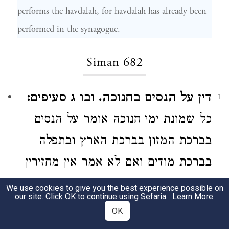
performs the havdalah, for havdalah has already been
performed in the synagogue.
Siman 682
דין על הנסים בחנוכה. ובו ג סעיפים:
1
כל שמונת ימי חנוכה
אומר על הנסים
בברכת המזון בברכת הארץ ובתפלה
בברכת מודים
ואם לא אמר
אין מחזירין
אותו
ומיהו אם
[וע"ל סי' רצ"ד סעיף ד' וה']
We use cookies to give you the best experience possible on
our site. Click OK to continue using Sefaria.
Learn More
.
נזכר באותה ברכה כל זמן שלא הזכיר
OK
את השם אפילו נזכר בין אתה להשם