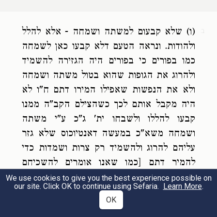
י"א שיש לאכול גבינה בחנוכה לפי שהנס נעשה
י
בחלב
שהאכילה יהודית את האויב [
כל בו
(ו) שלא קבעום למשתה ושמחה - אלא להלל
ב
ולהודות. ונראה הטעם דלא קבעו כאן לשמחה
:
ור"ן]
כמו בפורים כי בפורים היה הגזירה להשמיד
ולהרוג את הגופות שהוא בטול משתה ושמחה
אין מספידין בהם אלא לחכם בפניו:
הגה
ג
ולא את הנפשות שאפילו המירו דתם ח"ו לא
יא
ואין מתענין יום שמת בו אב או אם ותענית
היה מקבל אותם לכך כשהצילם הקב"ה ממנו
קבעו להללו ולשבחו ית' ג"כ ע"י משתה
חלום בחנוכה
[ולענין
ע"ל סי' תקס"ח סעיף ה'
ושמחה משא"כ במעשה דאנטיוכוס שלא גזר
יב
צדוק הדין
ע"ל בהל' ר"ח סי' ת"כ בהג"ה וע"ל
עליהם להרוג ולהשמיד רק צרות ושמדות כדי
להמיר דתם [כמו שאנו אומרים להשכיחם
:
סי' תרפ"ג]
תורתך ולהעבירם מעל חוקי רצונך] ואם היו
We use cookies to give you the best experience possible on
our site. Click OK to continue using Sefaria.
Learn More
.
ישראל מכניעים להם להיות כבושים תחת ידם
תער״א
OK
ולהעלות להם מס וחוזרין לאמונתם ח"ו לא היו