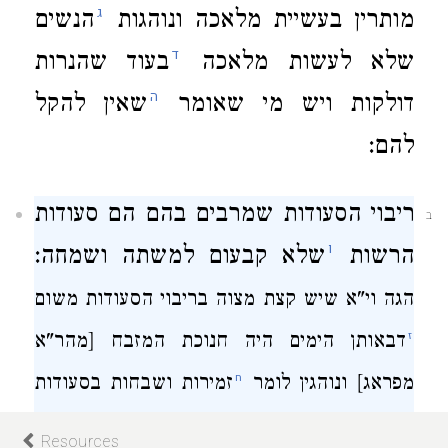
ג
מותרין בעשיית מלאכה
ונוהגות
הנשים
ד
שלא לעשות מלאכה
בעוד שהנרות
ה
דולקות
ויש מי שאומר
שאין להקל
להם:
ריבוי הסעודות שמרבים בהם הם סעודות
ב
ו
הרשות
שלא קבעום למשתה ושמחה:
הגה
וי"א שיש קצת מצוה בריבוי
הסעודות משום
ז
דבאותן הימים היה חנוכת המזבח [מהר"א
ח
מפראג] ונוהגין לומר
זמירות ושבחות בסעודות
ט
שמרבים בהם
ואז הוי סעודת מצוה [מנהגים]
Resources