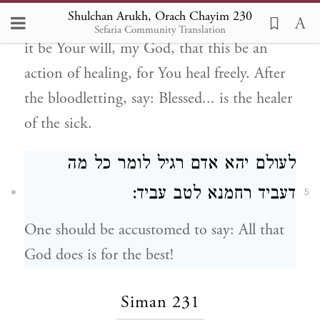
Shulchan Arukh, Orach Chayim 230
One who goes to let blood should say: May
Sefaria Community Translation
it be Your will, my God, that this be an
action of healing, for You heal freely. After
the bloodletting, say: Blessed... is the healer
of the sick.
לעולם יהא אדם רגיל לומר כל מה
דעביד רחמנא לטב עביד:
5
One should be accustomed to say: All that
God does is for the best!
Siman 231