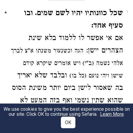
שכל כוונותיו יהיו לשם שמים. ובו
1
סעיף אחד:
אם אי אפשר לו ללמוד בלא שינת
הצהרים יישן:
הגה
וכשנעור משנתו א"צ לברך
אלהי נשמה (ב"י) ויש אומרים שיקרא קודם
ובלבד שלא יאריך
שישן
ויהי נועם (כל בו)
בה שאסור לישן ביום
יותר משינת הסוס
שהוא שתין נשמי
ואף בזה המעט לא
We use cookies to give you the best experience possible on
תהא כוונתו להנאת גופו אלא להחזיק
our site. Click OK to continue using Sefaria.
Learn More
.
OK
גופו לעבודת הש"י וכן בכל מה שיהנה