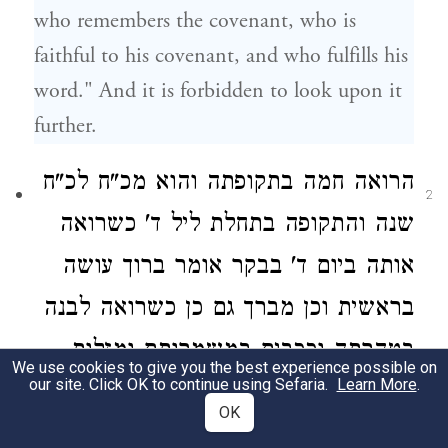
who remembers the covenant, who is
faithful to his covenant, and who fulfills his
word." And it is forbidden to look upon it
further.
הרואה חמה
בתקופתה
והוא מכ"ח
לכ"ח
2
שנה
והתקופה בתחלת ליל ד' כשרואה
אותה ביום ד'
בבקר אומר ברוך עושה
בראשית
וכן מברך גם כן כשרואה לבנה
בטהרתה וככבים במשמרותם ומזלות
We use cookies to give you the best experience possible on
our site. Click OK to continue using Sefaria.
Learn More
.
בעתם
דהיינו כשתחזור הלבנה בתחלת
OK
מזל טלה בתחלת החדש ולא תהיה נוטה