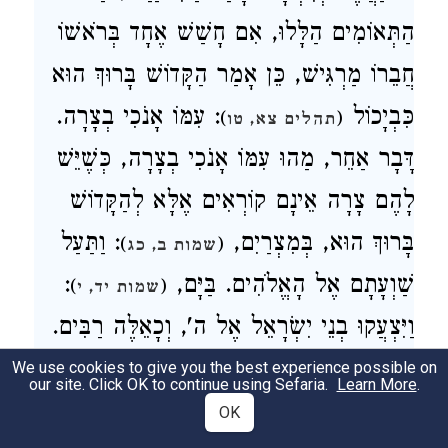
הַתְּאוֹמִים הַלָּלוּ, אִם חָשַׁשׁ אֶחָד בְּרֹאשׁוֹ
חֲבֵרוֹ מַרְגִּישׁ, כֵּן אָמַר הַקָּדוֹשׁ בָּרוּךְ הוּא
כִּבְיָכוֹל
: עִמּוֹ אָנֹכִי בְצָרָה.
)
(
תהלים צא, טו
דָּבָר אַחֵר, מַהוּ עִמּוֹ אָנֹכִי בְצָרָה, כְּשֶׁיֵּשׁ
לָהֶם צָרָה אֵינָם קוֹרְאִים אֶלָּא לְהַקָּדוֹשׁ
בָּרוּךְ הוּא, בְּמִצְרַיִם,
: וַתַּעַל
)
(
שמות ב, כג
:
שַׁוְעָתָם אֶל הָאֱלֹהִים. בַּיָּם,
)
(
שמות יד, י
וַיִּצְעֲקוּ בְנֵי יִשְׂרָאֵל אֶל ה', וְכָאֵלֶּה רַבִּים.
וְאוֹמֵר
: בְּכָל צָרָתָם לוֹ צָר,
We use cookies to give you the best experience possible on
)
(
ישעיה סג, ט
our site. Click OK to continue using Sefaria.
Learn More
.
אָמַר לוֹ הַקָּדוֹשׁ בָּרוּךְ הוּא לְמשֶׁה, אִי
OK