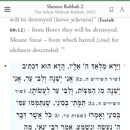
Shemot Rabbah 2
death sentence, as it is stated: “The nations
The Sefaria Midrash Rabbah, 2022
will be destroyed [
ḥarov yeḥeravu
]” (
Isaiah
) – from Ḥorev they will be destroyed.
60:12
Mount Sinai – from which hatred [
sina
] for
11
idolaters descended.
וַיֵּרָא מַלְאַךְ ה' אֵלָיו. הֲדָא הוּא דִכְתִיב
5
: אֲנִי יְשֵׁנָה וְלִבִּי עֵר, אֲנִי
)
(
שיר השירים ה, ב
יְשֵׁנָה מִן הַמִּצְוֹת, וְלִבִּי עֵר לַעֲשׂוֹתָן.
(
שיר
: תַּמָּתִי בְּסִינַי, שֶׁנִּתַּמְּמוּ עִמִּי
)
השירים ה, ב
בְּסִינַי וְאָמְרוּ
: כֹּל אֲשֶׁר דִּבֶּר
)
(
שמות כד, ז
ה' נַעֲשֶׂה וְנִשְׁמָע. אָמַר רַבִּי יַנַּאי, מַה