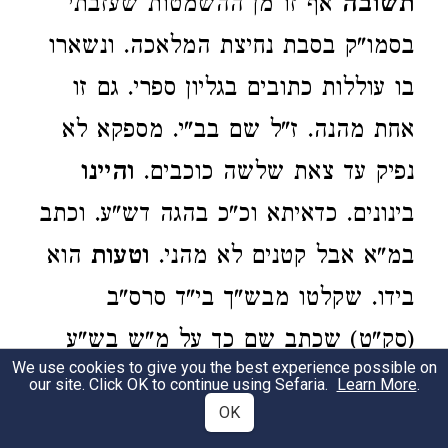
תשובה
אף זו מן ההשמטות שעזבתי
בסמו"ק בסבת נחיצת המלאכה. ונשארו
בו עוללות כתובים בגליון ספרי. גם זו
אחת מהנה. ז"ל שם בב"י. מספקא לא
נפיק עד צאת שלשה כוכבים.
והיינו
בינונים. כדאיתא וכ"כ בהגה דש"ע. וכתב
במ"א אבל קטנים לא מהני.
וטעות
הוא
בידו. שקלטו מבש"ך בי"ד סרס"ב
(סק"ט) שכתב שם כך על מ"ש בש"ע
We use cookies to give you the best experience possible on
ס"ה נולד כשהיו נראים ברקיע כוכבים
our site. Click OK to continue using Sefaria.
Learn More
.
OK
קטנים מאד. יש לסמוך עליהם לספק כו'.