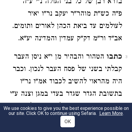
בדרא רבן של כל בני הגולה נ"י ע"ה
פ"ה כש"ת מוהר"ר יעקב נר"ו יאיר
לעולמים עד ביאת הכהן לאורים ותומים.
אב"ד ור"מ דק"ק עמדין והמדינה יע"א.
כתבו
הטהור והבהיר מן י"א ניסן העבר
3
קבלתי בשני של פסח העבר לנכון. וכבר
היה מהראוי להשיב לכבוד אמ"ו נר"ו
בתשובת הגדר שגדר בעדי במגן וצנה ע"י
אגרת כתבי הקודש שלו. אשר כל רואה
We use cookies to give you the best experience possible on
our site. Click OK to continue using Sefaria.
Learn More
.
אותם. נמוג לא קם עוד רוח באיש
OK
מהאנשים הידועים לאמ"ו להרע לי. אשר