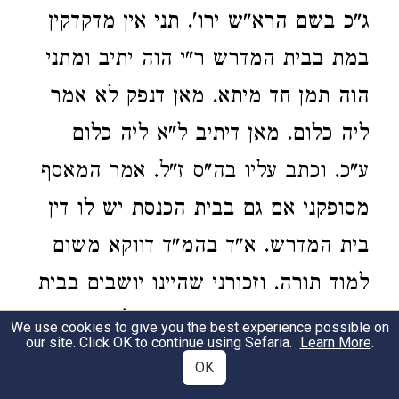
ג"כ בשם הרא"ש ירו'. תני אין מדקדקין
במת בבית המדרש ר"י הוה יתיב ומתני
הוה תמן חד מיתא. מאן דנפק לא אמר
ליה כלום. מאן דיתיב ל"א ליה כלום
ע"כ. וכתב עליו בה"ס ז"ל. אמר המאסף
מסופקני אם גם בבית הכנסת יש לו דין
בית המדרש. א"ד בהמ"ד דווקא משום
למוד תורה. וזכורני שהיינו יושבים בבית
הכנסת כו'. ובא אחד והודיע לכהנים
We use cookies to give you the best experience possible on
our site. Click OK to continue using Sefaria.
Learn More
.
שהיה מת בשכונה. ואמר החכם שיש
OK
בירו' אין מדקדקין בבה"מ. כנראה