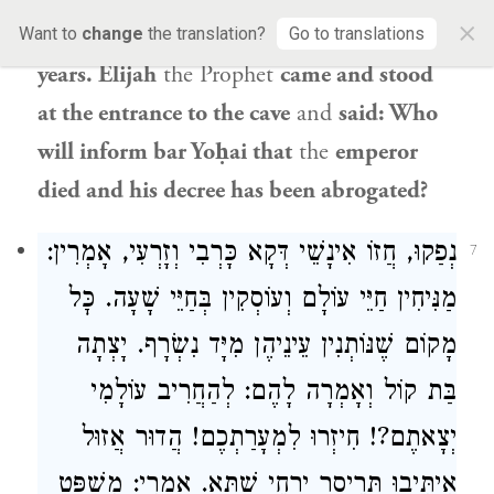
×
tattered. They sat in the cave for twelve
Want to
change
the translation?
Go to translations
years.
Elijah
the Prophet
came and stood
at the entrance to the cave
and
said: Who
will inform bar Yoḥai that
the
emperor
died and his decree has been abrogated?
נְפַקוּ, חֲזוֹ אִינָשֵׁי דְּקָא כָּרְבִי וְזָרְעִי, אָמְרִין:
7
מַנִּיחִין חַיֵּי עוֹלָם וְעוֹסְקִין בְּחַיֵּי שָׁעָה. כׇּל
מָקוֹם שֶׁנּוֹתְנִין עֵינֵיהֶן מִיָּד נִשְׂרָף. יָצְתָה
בַּת קוֹל וְאָמְרָה לָהֶם: לְהַחֲרִיב עוֹלָמִי
יְצָאתֶם?! חִיזְרוּ לִמְעָרַתְכֶם! הֲדוּר אֲזוּל
אִיתִּיבוּ תְּרֵיסַר יַרְחֵי שַׁתָּא. אָמְרִי: מִשְׁפַּט