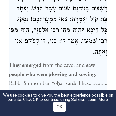
רְשָׁעִים בְּגֵיהִנָּם שְׁנֵים עָשָׂר חֹדֶשׁ. יָצְתָה
בַּת קוֹל וְאָמְרָה: צְאוּ מִמְּעָרַתְכֶם! נְפַקוּ.
כָּל הֵיכָא דַּהֲוָה מָחֵי
רַבִּי אֶלְעָזָר
, הֲוָה מַסֵּי
רַבִּי שִׁמְעוֹן
. אָמַר לוֹ: בְּנִי, דַּי לָעוֹלָם אֲנִי
וְאַתָּה.
They emerged
from the cave, and
saw
people who were plowing and sowing.
Rabbi Shimon bar Yoḥai
said:
These people
abandon eternal life
of Torah study
and
We use cookies to give you the best experience possible on
our site. Click OK to continue using Sefaria.
Learn More
.
engage in temporal life
for their own
OK
sustenance. The Gemara relates that
every