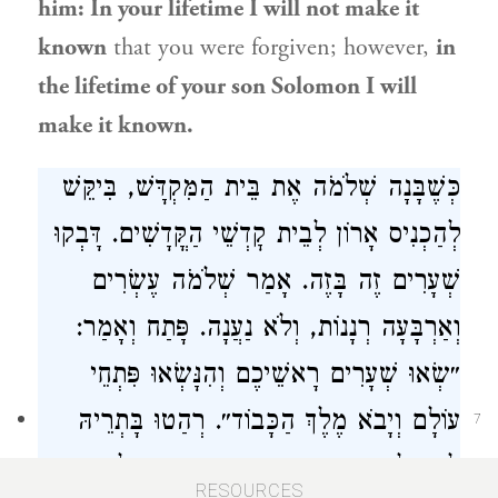
him: In your lifetime I will not make it
known
that you were forgiven; however,
in
the lifetime of your son
Solomon
I will
make it known.
כְּשֶׁבָּנָה
שְׁלֹמֹה
אֶת בֵּית הַמִּקְדָּשׁ, בִּיקֵּשׁ
לְהַכְנִיס אָרוֹן לְבֵית קׇדְשֵׁי הַקֳּדָשִׁים. דָּבְקוּ
שְׁעָרִים זֶה בָּזֶה. אָמַר
שְׁלֹמֹה
עֶשְׂרִים
וְאַרְבָּעָה רְנָנוֹת, וְלֹא נַעֲנָה. פָּתַח וְאָמַר:
״שְׂאוּ שְׁעָרִים רָאשֵׁיכֶם וְהִנָּשְׂאוּ פִּתְחֵי
עוֹלָם וְיָבֹא מֶלֶךְ הַכָּבוֹד״. רְהַטוּ בָּתְרֵיהּ
7
לְמִיבְלְעֵיהּ, אֲמַרוּ: ״מִי הוּא זֶה מֶלֶךְ
RESOURCES