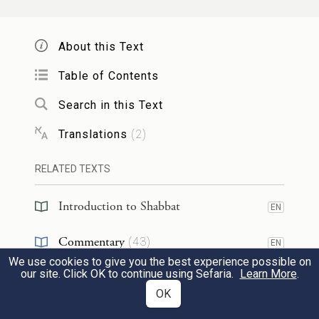
הַכָּבוֹד״. אֲמַר לְהוּ: ״ה׳ עִזּוּז וְגִבּוֹר״. חָזַר
וְאָמַר: ״שְׂאוּ שְׁעָרִים רָאשֵׁיכֶם וּשְׂאוּ פִּתְחֵי
About this Text
עוֹלָם וְיָבֹא מֶלֶךְ הַכָּבוֹד מִי הוּא זֶה מֶלֶךְ
Table of Contents
הַכָּבוֹד ה׳ צְבָאוֹת הוּא מֶלֶךְ הַכָּבוֹד סֶלָה״,
Search in this Text
וְלֹא נַעֲנָה. כֵּיוָן שֶׁאָמַר: ״ה׳ אֱלֹהִים אַל
Translations
(
2
)
תָּשֵׁב פְּנֵי מְשִׁיחֶךָ זָכְרָה לְחַסְדֵי
דָּוִד
RELATED TEXTS
עַבְדֶּךָ״, מִיָּד נַעֲנָה. בְּאוֹתָהּ שָׁעָה נֶהְפְּכוּ
Introduction to Shabbat
EN
פְּנֵי כׇּל שׂוֹנְאֵי
דָוִד
כְּשׁוּלֵי קְדֵירָה, וַיֵּדְעוּ כׇל
Commentary
(
43
)
EN
הָעָם וְכׇל
יִשְׂרָאֵל
שֶׁמָּחַל לוֹ הַקָּדוֹשׁ בָּרוּךְ
We use cookies to give you the best experience possible on
Tanakh
(
7
)
EN
our site. Click OK to continue using Sefaria.
Learn More
.
:
שְׁלֹמֹה
הוּא עַל אוֹתוֹ עָוֹן. וְלֹא יָפֶה אָמַר
OK
Talmud
(
2
)
EN
״וְשַׁבֵּחַ אֲנִי אֶת הַמֵּתִים שֶׁכְּבָר מֵתוּ״?!