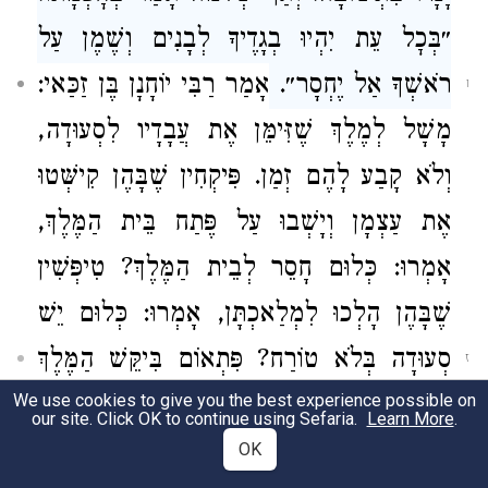
״בְּכׇל עֵת יִהְיוּ בְגָדֶיךָ לְבָנִים וְשֶׁמֶן עַל
רֹאשְׁךָ אַל יֶחְסָר״.
אָמַר רַבִּי יוֹחָנָן
בֶּן זַכַּאי
:
ו
מָשָׁל לְמֶלֶךְ שֶׁזִּימֵּן אֶת עֲבָדָיו לִסְעוּדָה,
וְלֹא קָבַע לָהֶם זְמַן. פִּיקְחִין שֶׁבָּהֶן קִישְּׁטוּ
אֶת עַצְמָן וְיָשְׁבוּ עַל פֶּתַח בֵּית הַמֶּלֶךְ,
אָמְרוּ: כְּלוּם חָסֵר לְבֵית הַמֶּלֶךְ? טִיפְּשִׁין
שֶׁבָּהֶן הָלְכוּ לִמְלַאכְתָּן, אָמְרוּ: כְּלוּם יֵשׁ
סְעוּדָה בְּלֹא טוֹרַח?
פִּתְאוֹם בִּיקֵּשׁ הַמֶּלֶךְ
ז
אֶת עֲבָדָיו. פִּיקְחִין שֶׁבָּהֶן נִכְנְסוּ לְפָנָיו
We use cookies to give you the best experience possible on
our site. Click OK to continue using Sefaria.
Learn More
.
כְּשֶׁהֵן מְקוּשָּׁטִין, וְהַטִּיפְּשִׁים נִכְנְסוּ לְפָנָיו
OK