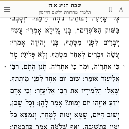
שבת קנ״ג א:ה׳
תַאֲמִינוּ וְכִי תַשְׂמְאִילוּ״.
רַבִּי חֲנִינָא
אָמַר:
תלמוד מהדורת ויליאם דוידסון
כׇּל שֶׁדַּעַת רַבּוֹתֵינוּ נוֹחָה הֵימֶנּוּ. ״וְסָבְבוּ
בַּשּׁוּק הַסּוֹפְדִים״, בְּנֵי גָלִילָא אָמְרִי: עֲשֵׂה
דְּבָרִים לִפְנֵי מִטָּתֶךָ, בְּנֵי יְהוּדָה אָמְרִי:
עֲשֵׂה דְּבָרִים לְאַחַר מִטָּתֶךָ. וְלָא פְּלִיגִי: מָר
כִּי אַתְרֵיהּ, וּמָר כִּי אַתְרֵיהּ.
תְּנַן הָתָם,
רַבִּי
ה
אֱלִיעֶזֶר
אוֹמֵר: שׁוּב יוֹם אֶחָד לִפְנֵי מִיתָתֶךָ.
שָׁאֲלוּ תַּלְמִידָיו אֶת
רַבִּי אֱלִיעֶזֶר
: וְכִי אָדָם
יוֹדֵעַ אֵיזֶהוּ יוֹם יָמוּת? אָמַר לָהֶן: וְכׇל שֶׁכֵּן,
יָשׁוּב הַיּוֹם, שֶׁמָּא יָמוּת לְמָחָר, וְנִמְצָא כׇּל
יָמָיו בִּתְשׁוּבָה. וְאַף
שְׁלֹמֹה
אָמַר בְּחׇכְמָתוֹ: