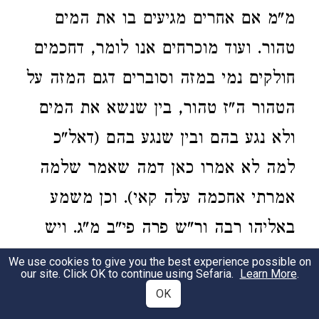
מ"מ אם אחרים מגיעים בו את המים
טהור. ועוד מוכרחים אנו לומר, דחכמים
חולקים נמי במזה וסוברים דגם המזה על
הטהור ה"ז טהור, בין שנשא את המים
ולא נגע בהם ובין שנגע בהם (דאל"כ
למה לא אמרו כאן דמה שאמר שלמה
אמרתי אחכמה עלה קאי). וכן משמע
באליהו רבה ור"ש פרה פי"ב מ"ג. ויש
להתפלא על הרמב"ם, שהשמיט לגמרי
We use cookies to give you the best experience possible on
our site. Click OK to continue using Sefaria.
Learn More
.
דין מזה על הטהור, ומדבריו ברפט"ו
OK